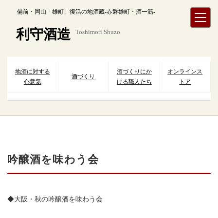
内
備前・岡山「雄町」復活の地酒蔵-赤磐雄町・酒一筋-
容
を
利守酒造
Toshimori Shuzo
ス
キ
ッ
プ
地酒に対する
酒づくりにか
オンラインス
酒づくり
心意気
ける職人たち
トア
吟醸酒を味わう会
◆大阪・秋の吟醸酒を味わう会