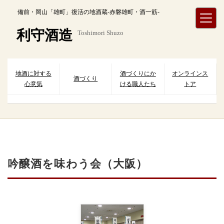
内
備前・岡山「雄町」復活の地酒蔵-赤磐雄町・酒一筋-
容
を
利守酒造
Toshimori Shuzo
ス
キ
ッ
プ
地酒に対する
酒づくりにか
オンラインス
酒づくり
心意気
ける職人たち
トア
吟醸酒を味わう会（大阪）