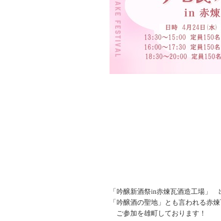
「吟醸新酒祭in赤煉瓦酒造工場」 
「吟醸酒の聖地」とも言われる赤煉
ご参加を雄町しております！