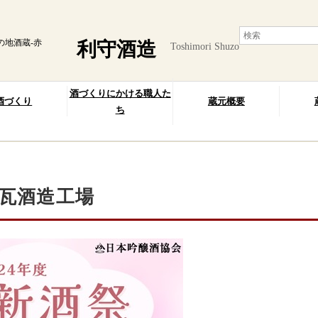
の地酒蔵-赤
利守酒造
Toshimori Shuzo
酒づくりにかける職人た
酒づくり
蔵元概要
ち
煉瓦酒造工場