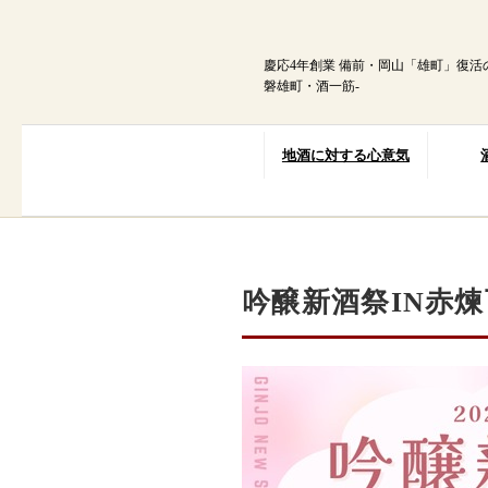
内
容
を
慶応4年創業 備前・岡山「雄町」復活
ス
磐雄町・酒一筋-
キ
ッ
プ
地酒に対する心意気
吟醸新酒祭IN赤