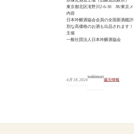
赤煉瓦酒造工場（旧醸造試験所）
東京都北区滝野川2-6-30 JR/東
内容
日本吟醸酒協会会員の全国新酒鑑評
別な高価格のお酒も出品されます！
主催
一般社団法人日本吟醸酒協会
toshimori
4月 18, 2024
蔵元情報