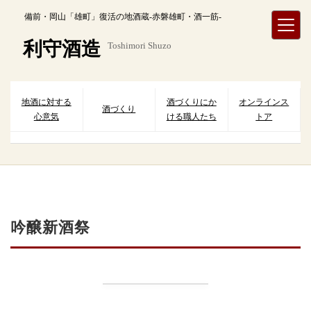
内
備前・岡山「雄町」復活の地酒蔵-赤磐雄町・酒一筋-
容
を
利守酒造
Toshimori Shuzo
ス
キ
ッ
プ
地酒に対する
酒づくりにか
オンラインス
酒づくり
心意気
ける職人たち
トア
吟醸新酒祭