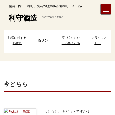
内
備前・岡山「雄町」復活の地酒蔵-赤磐雄町・酒一筋-
容
を
利守酒造
Toshimori Shuzo
ス
キ
ッ
プ
地酒に対する
酒づくりにか
オンラインス
酒づくり
心意気
ける職人たち
トア
今どちら
「もしもし、今どちらですか？」