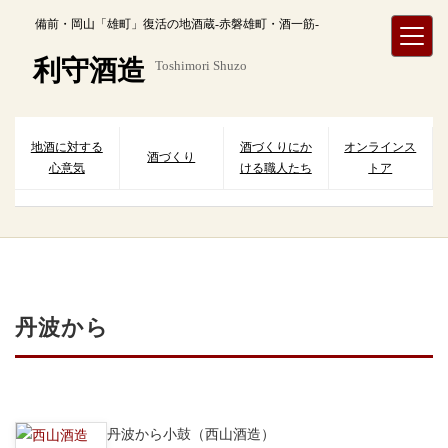
内
備前・岡山「雄町」復活の地酒蔵-赤磐雄町・酒一筋-
容
を
利守酒造
Toshimori Shuzo
ス
キ
ッ
プ
地酒に対する
酒づくりにか
オンラインス
酒づくり
心意気
ける職人たち
トア
丹波から
丹波から小鼓（西山酒造）