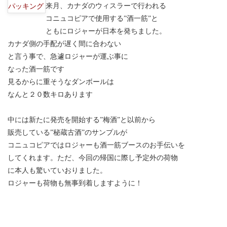
来月、カナダのウィスラーで行われる
コニュコピアで使用する”酒一筋”と
ともにロジャーが日本を発ちました。
カナダ側の手配が遅く間に合わない
と言う事で、急遽ロジャーが運ぶ事に
なった酒一筋です
見るからに重そうなダンボールは
なんと２０数キロあります
中には新たに発売を開始する”梅酒”と以前から
販売している”秘蔵古酒”のサンプルが
コニュコピアではロジャーも酒一筋ブースのお手伝いを
してくれます。ただ、今回の帰国に際し予定外の荷物
に本人も驚いていおりました。
ロジャーも荷物も無事到着しますように！