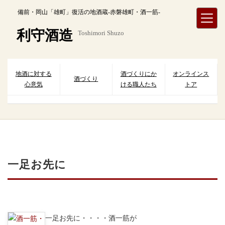
内
備前・岡山「雄町」復活の地酒蔵-赤磐雄町・酒一筋-
容
を
利守酒造
Toshimori Shuzo
ス
キ
ッ
プ
地酒に対する
酒づくりにか
オンラインス
酒づくり
心意気
ける職人たち
トア
一足お先に
一足お先に・・・・酒一筋が