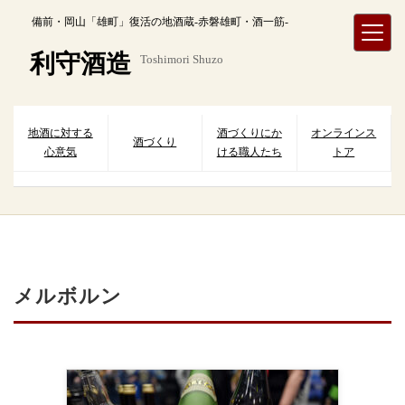
内
備前・岡山「雄町」復活の地酒蔵-赤磐雄町・酒一筋-
容
を
利守酒造
Toshimori Shuzo
ス
キ
ッ
プ
地酒に対する
酒づくりにか
オンラインス
酒づくり
心意気
ける職人たち
トア
メルボルン