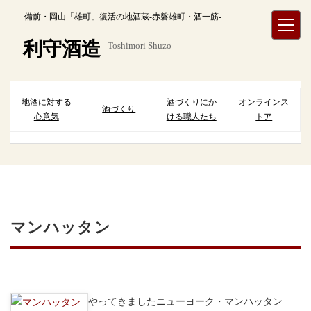
内
備前・岡山「雄町」復活の地酒蔵-赤磐雄町・酒一筋-
容
を
利守酒造
Toshimori Shuzo
ス
キ
ッ
プ
地酒に対する
酒づくりにか
オンラインス
酒づくり
心意気
ける職人たち
トア
マンハッタン
やってきましたニューヨーク・マンハッタン