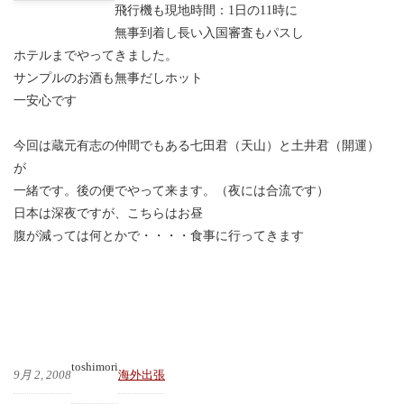
飛行機も現地時間：1日の11時に
無事到着し長い入国審査もパスし
ホテルまでやってきました。
サンプルのお酒も無事だしホット
一安心です
今回は蔵元有志の仲間でもある七田君（天山）と土井君（開運）
が
一緒です。後の便でやって来ます。（夜には合流です）
日本は深夜ですが、こちらはお昼
腹が減っては何とかで・・・・食事に行ってきます
toshimori
9月 2, 2008
海外出張