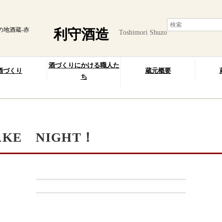
の地酒蔵-赤
利守酒造
Toshimori Shuzo
酒づくりにかける職人た
酒づくり
蔵元概要
ち
KE NIGHT！