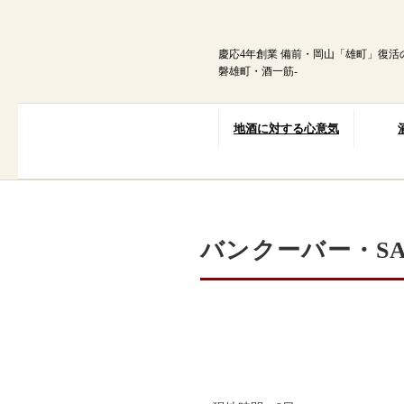
内
容
を
慶応4年創業 備前・岡山「雄町」復活
ス
磐雄町・酒一筋-
キ
ッ
プ
地酒に対する心意気
バンクーバー・SA