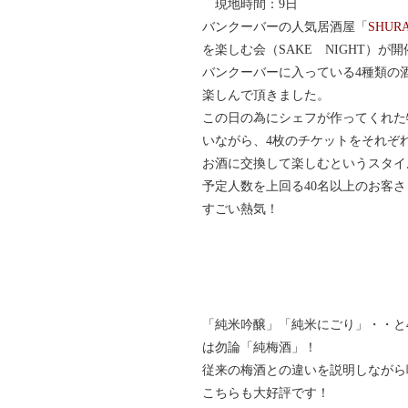
現地時間：9日
バンクーバーの人気居酒屋「
SHUR
を楽しむ会（SAKE NIGHT）が
バンクーバーに入っている4種類の
楽しんで頂きました。
この日の為にシェフが作ってくれた
いながら、4枚のチケットをそれぞ
お酒に交換して楽しむというスタイ
予定人数を上回る40名以上のお客
すごい熱気！
「純米吟醸」「純米にごり」・・と
は勿論「純梅酒」！
従来の梅酒との違いを説明しながら
こちらも大好評です！