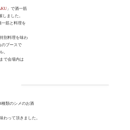
AKU
」で酒一筋
開催しました。
酒一筋と料理を
特別料理を味わ
れのブースで
ル。
さまで会場内は
4種類のシメのお酒
味わって頂きました。