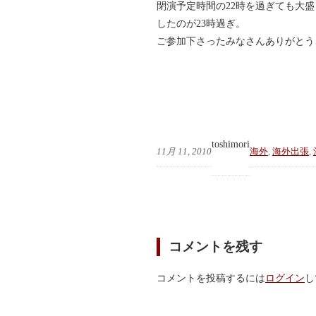
閉演予定時間の22時を過ぎても大
したのが23時過ぎ。
ご参加下さったみなさんありがとう
toshimori
11月 11, 2010
海外
, 
海外出張
, 
コメントを残す
コメントを投稿するには
ログイン
し