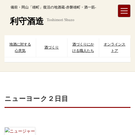
内
備前・岡山「雄町」復活の地酒蔵-赤磐雄町・酒一筋-
容
を
利守酒造
Toshimori Shuzo
ス
キ
ッ
プ
地酒に対する
酒づくりにか
オンラインス
酒づくり
心意気
ける職人たち
トア
ニューヨーク２日目