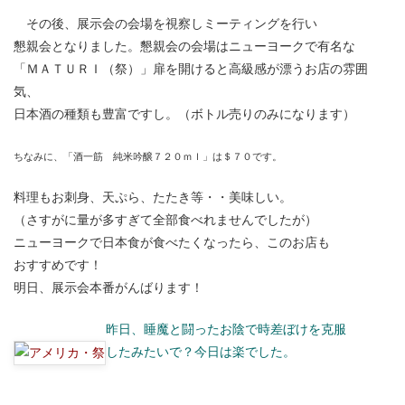
その後、展示会の会場を視察しミーティングを行い
懇親会となりました。懇親会の会場はニューヨークで有名な
「ＭＡＴＵＲＩ（祭）」扉を開けると高級感が漂うお店の雰囲
気、
日本酒の種類も豊富ですし。（ボトル売りのみになります）
ちなみに、「酒一筋 純米吟醸７２０ｍｌ」は＄７０です。
料理もお刺身、天ぷら、たたき等・・美味しい。
（さすがに量が多すぎて全部食べれませんでしたが）
ニューヨークで日本食が食べたくなったら、このお店も
おすすめです！
明日、展示会本番がんばります！
昨日、睡魔と闘ったお陰で時差ぼけを克服
したみたいで？今日は楽でした。