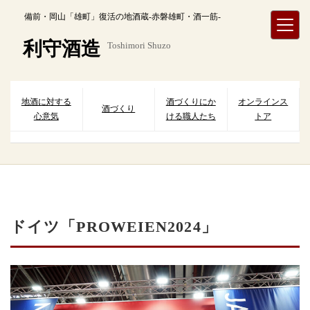
内
備前・岡山「雄町」復活の地酒蔵-赤磐雄町・酒一筋-
容
を
利守酒造
Toshimori Shuzo
ス
キ
ッ
プ
地酒に対する
酒づくりにか
オンラインス
酒づくり
心意気
ける職人たち
トア
ドイツ「PROWEIEN2024」