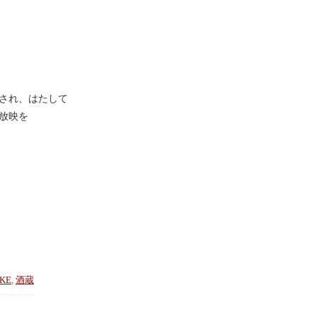
され、はたして
放映を
KE
, 
酒蔵