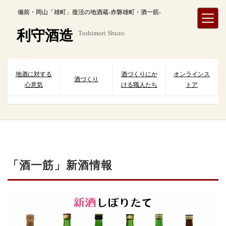
内
備前・岡山「雄町」復活の地酒蔵-赤磐雄町・酒一筋-
容
を
利守酒造
Toshimori Shuzo
ス
キ
ッ
プ
地酒に対する
酒づくりにか
オンラインス
酒づくり
心意気
ける職人たち
トア
「酒一筋」新酒情報