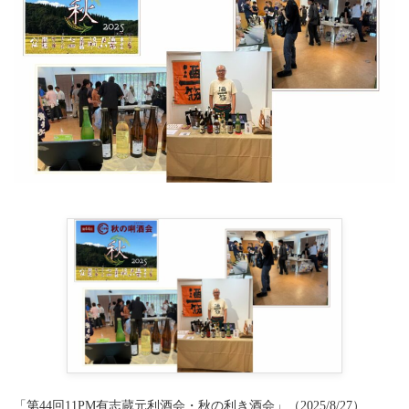
「第44回11PM有志蔵元利酒会・秋の利き酒会」（2025/8/27）