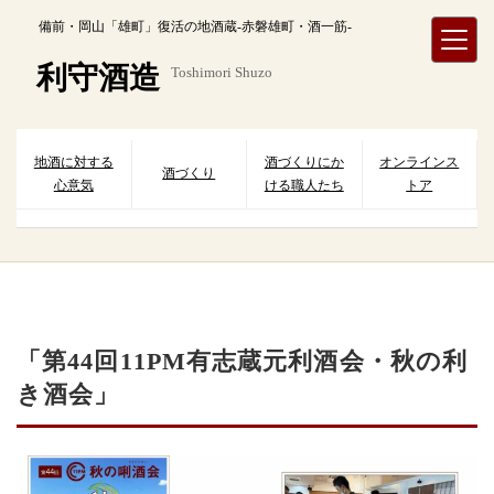
内
備前・岡山「雄町」復活の地酒蔵-赤磐雄町・酒一筋-
容
を
利守酒造
Toshimori Shuzo
ス
キ
ッ
プ
地酒に対する
酒づくりにか
オンラインス
酒づくり
心意気
ける職人たち
トア
「第44回11PM有志蔵元利酒会・秋の利
き酒会」