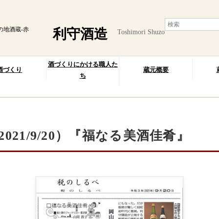
の地酒蔵-赤
利守酒造
Toshimori Shuzo
酒づくりにかける職人た
酒づくり
蔵元概要
ち
021/9/20）『福なる美酒佳肴』