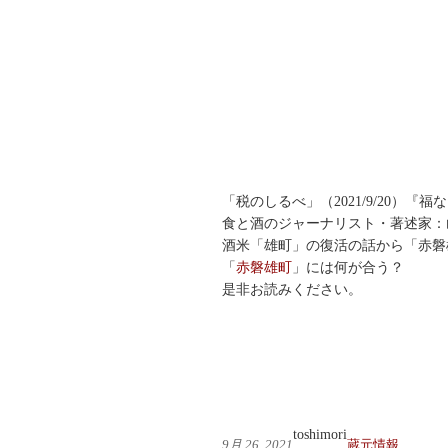
「税のしるべ」（2021/9/20）『
食と酒のジャーナリスト・著述家：
酒米「雄町」の復活の話から「赤磐
「
赤磐雄町
」には何が合う？
是非お読みください。
toshimori
9月 26, 2021
蔵元情報