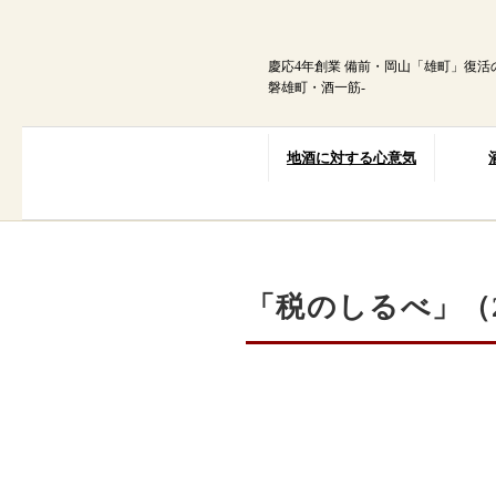
内
容
を
慶応4年創業 備前・岡山「雄町」復活
ス
磐雄町・酒一筋-
キ
ッ
プ
地酒に対する心意気
「税のしるべ」（2