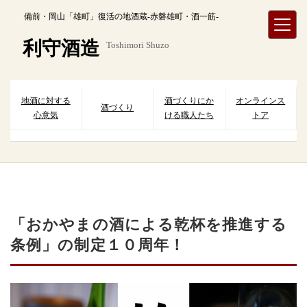
内
備前・岡山「雄町」復活の地酒蔵-赤磐雄町・酒一筋-
容
を
利守酒造
Toshimori Shuzo
ス
キ
ッ
プ
地酒に対する
酒づくりにか
オンラインス
酒づくり
心意気
ける職人たち
トア
「おかやまの酒による乾杯を推進する
条例」の制定１０周年！