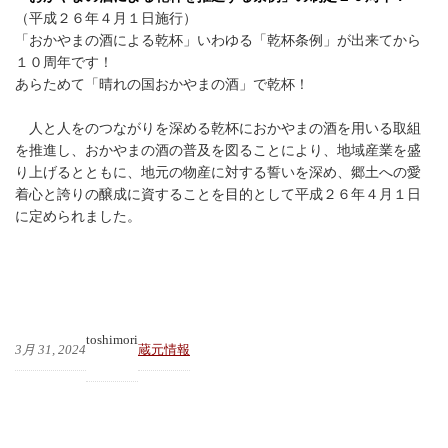
（平成２６年４月１日施行）
「おかやまの酒による乾杯」いわゆる「乾杯条例」が出来てから
１０周年です！
あらためて「晴れの国おかやまの酒」で乾杯！
人と人をのつながりを深める乾杯におかやまの酒を用いる取組
を推進し、おかやまの酒の普及を図ることにより、地域産業を盛
り上げるとともに、地元の物産に対する誓いを深め、郷土への愛
着心と誇りの醸成に資することを目的として平成２６年４月１日
に定められました。
toshimori
3月 31, 2024
蔵元情報